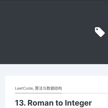
Skip
to
content
LeetCode
,
算法与数据结构
13. Roman to Integer