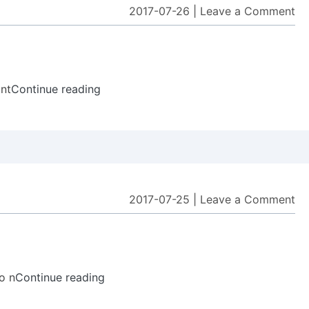
2017-07-26
|
Leave a Comment
on
7.
Re
In
int
Continue reading
7.
Reverse
Integer
2017-07-25
|
Leave a Comment
on
1.
T
S
o n
Continue reading
1.
Two