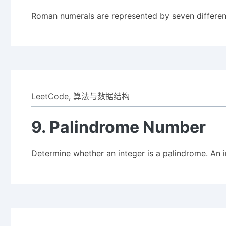
Roman numerals are represented by seven differe
LeetCode
,
算法与数据结构
9. Palindrome Number
Determine whether an integer is a palindrome. An 