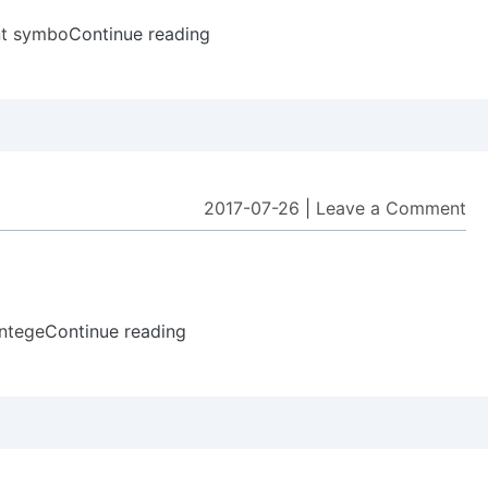
In
nt symbo
Continue reading
13.
Roman
to
Integer
2017-07-26
|
Leave a Comment
on
9.
Pa
Nu
intege
Continue reading
9.
Palindrome
Number