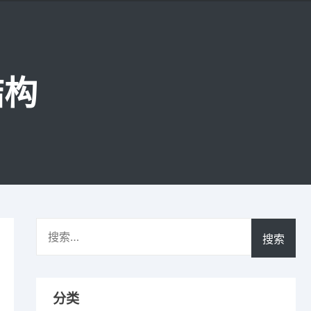
结构
搜
索：
.
oman
分类