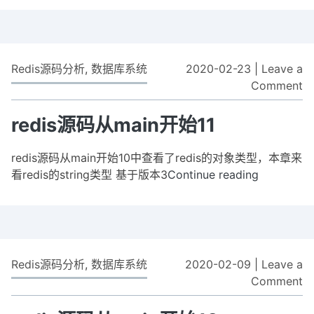
始
码
1
从
main
开
Redis源码分析
,
数据库系统
2020-02-23
|
Leave a
始
Comment
o
12
re
源
redis源码从main开始11
码
从
redis源码从main开始10中查看了redis的对象类型，本章来
m
看redis的string类型 基于版本3
Continue reading
redis
开
源
始
码
11
从
main
开
Redis源码分析
,
数据库系统
2020-02-09
|
Leave a
始
Comment
o
11
re