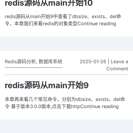
源
redis源码从main开始10
码
从
redis源码从main开始9中查看了dbsize、exists、del命
m
令，本章我们来看redis的对象类型
Continue reading
redis
开
源
始
码
1
从
main
开
Redis源码分析
,
数据库系统
2020-01-26
|
Leave a
始
Comment
o
10
re
源
redis源码从main开始9
码
从
本章再来看几个常见命令，分别为dbsize、exists、del命
m
令 基于版本3.0.0版本,点击下载http
Continue reading
redis
开
源
始
码
9
从