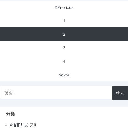
main
文
Previous
开
章
始
1
9
导
2
航
3
4
Next
搜
索：
分类
X语言开发
(21)