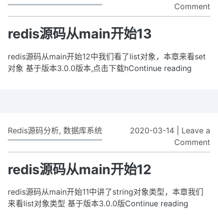
Comment
o
re
源
redis源码从main开始13
码
从
redis源码从main开始12中我们看了list对象，本章来看set
m
对象 基于版本3.0.0版本,点击下载h
Continue reading
redis
开
源
始
码
1
从
main
开
Redis源码分析
,
数据库系统
2020-03-14
|
Leave a
始
Comment
o
13
re
源
redis源码从main开始12
码
从
redis源码从main开始11中讲了string对象类型，本章我们
m
来看list对象类型 基于版本3.0.0版
Continue reading
redis
开
源