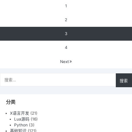
章
型
念
1
与
模
导
TCP/IP
型
2
航
四
层
3
概
念
4
模
型
Next
搜
索：
分类
X语言开发
(21)
Lua源码
(16)
Python
(3)
基础知识
(121)