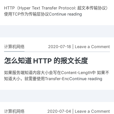
H
的
HTTP（Hyper Text Transfer Protocol: 超文本传输协议）
区
使用TCP作为传输层协议
Continue reading
HTTP
别
与
HTTPs
的
区
别
计算机网络
2020-07-18
|
Leave a Comment
o
怎
么
怎么知道 HTTP 的报文长度
知
道
如果服务端知道内容大小会写在Content-Length中 如果不
H
知道大小，就需要使用Transfer-Enc
Continue reading
怎
的
么
报
知
文
道
长
HTTP
度
的
计算机网络
2020-07-04
|
Leave a Comment
o