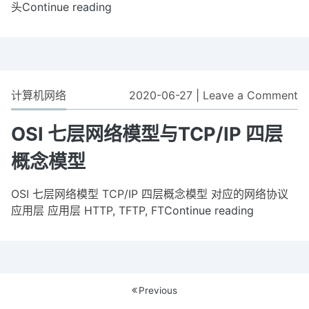
哪
头
Continue reading
HTTP
些
头
信
部
息
包
含
哪
计算机网络
2020-06-27
|
Leave a Comment
o
些
O
信
七
OSI 七层网络模型与TCP/IP 四层
息
层
概念模型
网
络
OSI 七层网络模型 TCP/IP 四层概念模型 对应的网络协议
模
应用层 应用层 HTTP, TFTP, FT
Continue reading
OSI
型
七
与
层
T
网
四
络
层
文
Previous
模
概