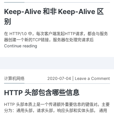
报
K
文
Al
Keep-Alive 和非 Keep-Alive 区
长
和
度
别
非
K
在 HTTP/1.0 中，每次客户端发起HTTP请求，都会与服务
Al
器创建一个新的TCP链接，服务器在处理完请求后
区
Continue reading
Keep-
别
Alive
和
非
Keep-
Alive
计算机网络
2020-07-04
|
Leave a Comment
o
区
H
别
头
HTTP 头部包含哪些信息
部
包
HTTP 头部本质上是一个传递额外重要信息的键值对。主要
含
分为：通用头部，请求头部，响应头部和实体头部。 通用