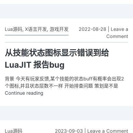
学
习
p
编
Lua源码
,
X语言开发
,
游戏开发
2022-08-28
|
Leave a
码
Comment
o
规
从
则
技
从技能状态图标显示错误到给
能
LuaJIT 报告bug
状
态
背景 今天有玩家反馈,某个技能的状态buff有概率会出现2
图
个图标,并且状态层数不一样 开始排查问题 策划是不是
标
Continue reading
从
显
技
示
能
错
状
误
态
到
图
给
Lua源码
2023-09-03
|
Leave a Comment
o