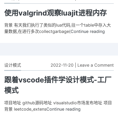
标
L
使
显
报
用
使用valgrind观察luajit进程内存
示
告
va
错
b
观
背景 有天我们执行了类似的lua代码,往一个table中存入大
误
察
量数据,在进行多次collectgarbage(
Continue reading
使
到
lu
用
给
进
valgri
LuaJIT
程
观
报
内
察
告
存
luajit
设计模式
2022-11-20
|
Leave a Comment
o
bug
进
跟
程
着
跟着vscode插件学设计模式-工厂
内
v
存
模式
插
件
项目地址 github源码地址 visualstudio市场发布地址 项目
学
背景 leetcode_extens
Continue reading
跟
设
着
计