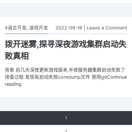
vscode
模
插
式
件
工
学
厂
X语言开发
,
游戏开发
2022-09-18
|
Leave a Comment
o
设
模
拨
计
式
开
拨开迷雾,探寻深夜游戏集群启动失
模
迷
式-
败真相
雾
工
探
厂
背景 前几天深夜更新游戏版本,半夜服务器集群启动失败了
寻
模
排查过程 发现有启动失败coredump文件 使用gd
Continue
深
式
reading
拨
夜
开
游
迷
戏
雾,
集
探
群
文
1
寻
启
章
深
动
2