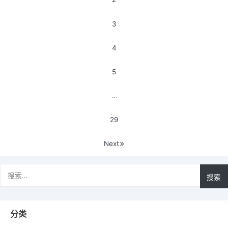
夜
失
导
游
败
3
航
戏
真
集
相
4
群
启
5
动
失
…
败
真
29
相
Next
搜
索：
分类