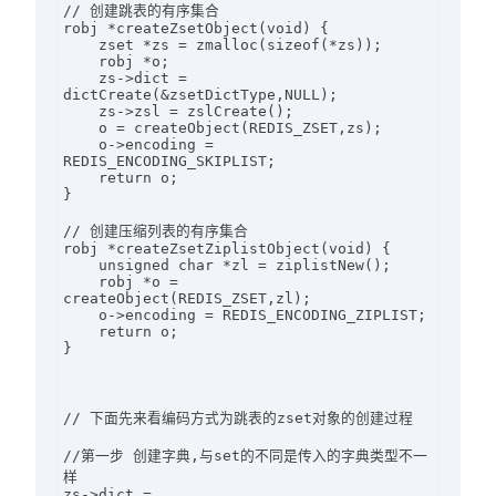
// 创建跳表的有序集合

robj *createZsetObject(void) {

    zset *zs = zmalloc(sizeof(*zs));

    robj *o;

    zs->dict = 
dictCreate(&zsetDictType,NULL);

    zs->zsl = zslCreate();

    o = createObject(REDIS_ZSET,zs);

    o->encoding = 
REDIS_ENCODING_SKIPLIST;

    return o;

}

// 创建压缩列表的有序集合

robj *createZsetZiplistObject(void) {

    unsigned char *zl = ziplistNew();

    robj *o = 
createObject(REDIS_ZSET,zl);

    o->encoding = REDIS_ENCODING_ZIPLIST;

    return o;

}

// 下面先来看编码方式为跳表的zset对象的创建过程

//第一步 创建字典,与set的不同是传入的字典类型不一
样

zs->dict = 