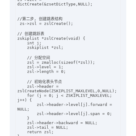
dictCreate(&zsetDictType,NULL);

//第二步, 创建跳表结构

 zs->zsl = zslCreate();

// 创建跳跃表

zskiplist *zslCreate(void) {

    int j;

    zskiplist *zsl;

    // 分配空间

    zsl = zmalloc(sizeof(*zsl));

    zsl->level = 1; 

    zsl->length = 0;

    // 初始化表头节点

    zsl->header = 
zslCreateNode(ZSKIPLIST_MAXLEVEL,0,NULL);

    for (j = 0; j < ZSKIPLIST_MAXLEVEL; 
j++) {

        zsl->header->level[j].forward = 
NULL;

        zsl->header->level[j].span = 0;

    }

    zsl->header->backward = NULL;

    zsl->tail = NULL;

    return zsl;
