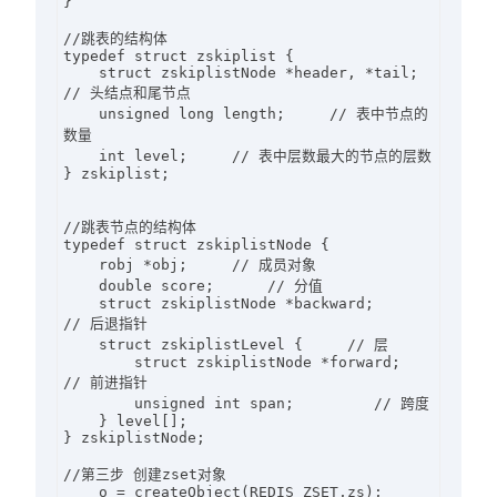
}

//跳表的结构体

typedef struct zskiplist {

    struct zskiplistNode *header, *tail; 
// 头结点和尾节点

    unsigned long length;     // 表中节点的
数量

    int level;     // 表中层数最大的节点的层数

} zskiplist;

//跳表节点的结构体

typedef struct zskiplistNode {

    robj *obj;     // 成员对象

    double score;      // 分值

    struct zskiplistNode *backward;     
// 后退指针

    struct zskiplistLevel {     // 层

        struct zskiplistNode *forward;         
// 前进指针

        unsigned int span;         // 跨度

    } level[];

} zskiplistNode;

//第三步 创建zset对象

    o = createObject(REDIS_ZSET,zs);
