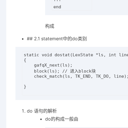
'''

构成
## 2.1 statement中的do类别
static void dostat(LexState *ls, int line
{

    gafqX_next(ls);

    block(ls); // 进入block块

    check_match(ls, TK_END, TK_DO, line);
}

do 语句的解析
do的构成一般由