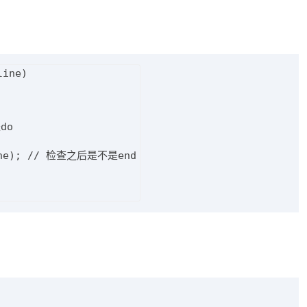
ine)

o

line); // 检查之后是不是end
