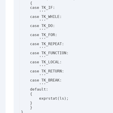
    {

    case TK_IF:

        '''

    case TK_WHILE:

        '''

    case TK_DO:

        '''

    case TK_FOR:

        '''

    case TK_REPEAT:

        '''

    case TK_FUNCTION:

        '''

    case TK_LOCAL:

        '''

    case TK_RETURN:

        '''

    case TK_BREAK:

        '''

    default:

    {

        exprstat(ls);

    }

    }

}
