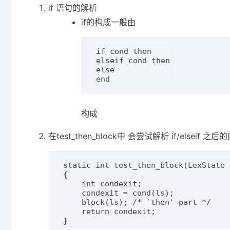
if 语句的解析
if的构成一般由
if cond then

elseif cond then

else

构成
在test_then_block中 会尝试解析 if/elseif 之后
static int test_then_block(LexState *
{

    int condexit;

    condexit = cond(ls);

    block(ls); /* `then' part */

    return condexit;
