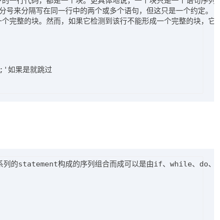
式下的一行代码，都是一个块。更具体地说，一个块只是一个语句序列。
分号来分隔写在同一行中的两个或多个语句，但这只是一个约定。

一个完整的块。然而，如果它检测到该行不能形成一个完整的块，它会等
';'如果是就跳过

列的statement构成的序列组合而成可以是由if、while、do、for、r