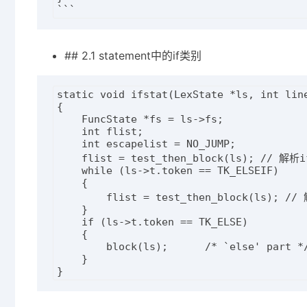
## 2.1 statement中的if类别
static void ifstat(LexState *ls, int line
{

    FuncState *fs = ls->fs;

    int flist;

    int escapelist = NO_JUMP;

    flist = test_then_block(ls); // 
    while (ls->t.token == TK_ELSEIF)

    {

        flist = test_then_block(ls);
    }

    if (ls->t.token == TK_ELSE)

    {

        block(ls);      /* `else' part */
    }
