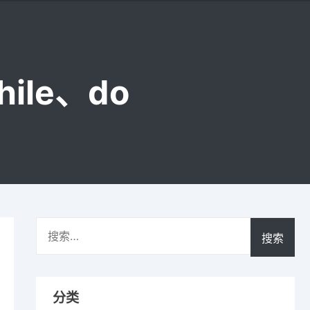
hile、do
搜
索：
分类