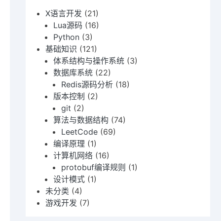


X语言开发
(21)
待更多的输入，直到它有一个完整的块。当 Lua 等待一行继续时
Lua源码
(16)
Python
(3)
基础知识
(121)
体系结构与操作系统
(3)
数据库系统
(22)
Redis源码分析
(18)
版本控制
(2)
git
(2)
算法与数据结构
(74)
LeetCode
(69)
编译原理
(1)
计算机网络
(16)
epeat、func、local、return、break、expr等类别

protobuf编译规则
(1)
设计模式
(1)
未分类
(4)
游戏开发
(7)