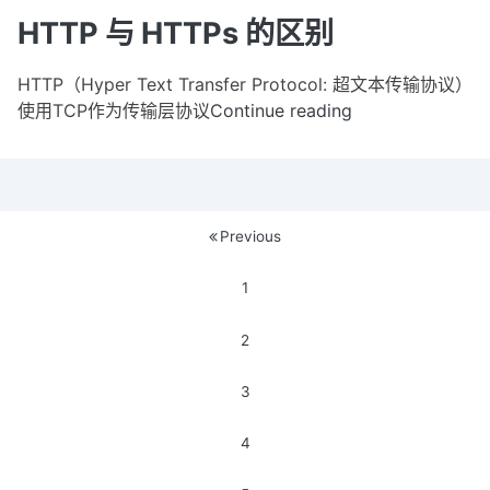
与
HTTP 与 HTTPs 的区别
H
的
HTTP（Hyper Text Transfer Protocol: 超文本传输协议）
区
使用TCP作为传输层协议
Continue reading
HTTP
别
与
HTTPs
的
区
文
Previous
别
章
1
导
2
航
3
4