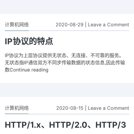
片
计算机网络
2020-08-29
|
Leave a Comment
o
IP
协
IP协议的特点
议
的
IP协议为上层协议提供无状态、无连接、不可靠的服务。
特
无状态指IP通信双方不同步传输数据的状态信息,因此传输
点
数
Continue reading
IP
协
议
的
特
点
计算机网络
2020-08-15
|
Leave a Comment
o
H
H
HTTP/1.x、HTTP/2.0、HTTP/3
H