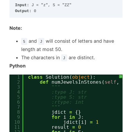
Input:
Output:
Note:
and
will consist of letters and have
S
J
length at most 50.
The characters in
are distinct.
J
Python
1
class
Solution(
object
):
?
2
def
numJewelsInStones(
self
, J, 
3
"""
4
:type J: str
5
:type S: str
6
:rtype: int
7
"""
8
jdict 
=
{}
9
for
i 
in
J:
10
jdict[i] 
=
1
11
result 
=
0