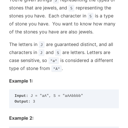
J
stones that are jewels, and
representing the
S
stones you have. Each character in
is a type
S
of stone you have. You want to know how many
of the stones you have are also jewels.
The letters in
are guaranteed distinct, and all
J
characters in
and
are letters. Letters are
J
S
case sensitive, so
is considered a different
"a"
type of stone from
.
"A"
Example 1:
Input:
Output:
Example 2: