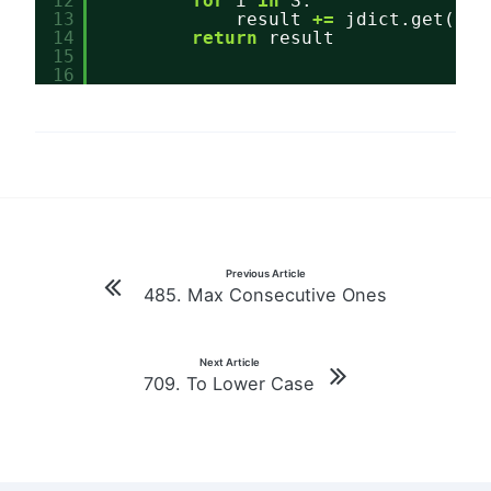
12
for
i 
in
S:
13
result 
+
=
jdict.get(i, 
14
return
result
15
16
文
Previous Article
485. Max Consecutive Ones
章
导
Next Article
709. To Lower Case
航