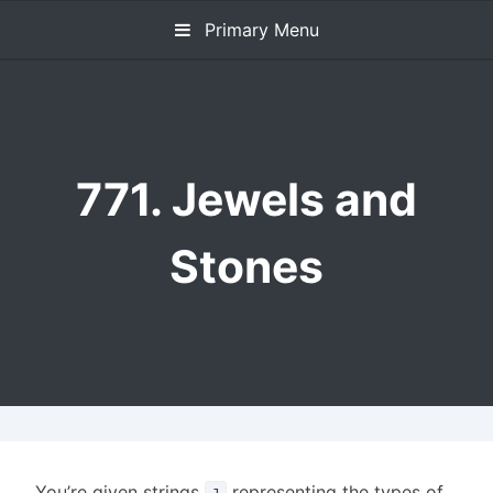
Skip
Primary Menu
to
content
771. Jewels and
Stones
You’re given strings
representing the types of